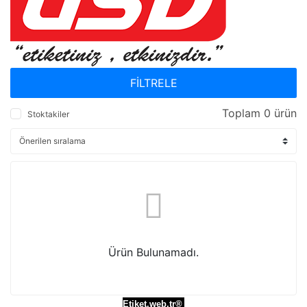
FİLTRELE
Toplam 0 ürün
Stoktakiler
Ürün Bulunamadı.
Etiket.web.tr®