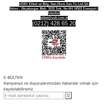
USB® Etiket ve Bilg. Dan.Hizm.San.Tic.Ltd.Şti.
Adres :
Akçaburgaz Mah. 3032 Sok. No:4/4 34522 Esenyurt /
İstanbul
etiket@usb.com.tr
(0212) 428 65 20
E-BÜLTEN
Kampanya ve duyurularımızdan haberdar olmak için
kaydolabilirsiniz.