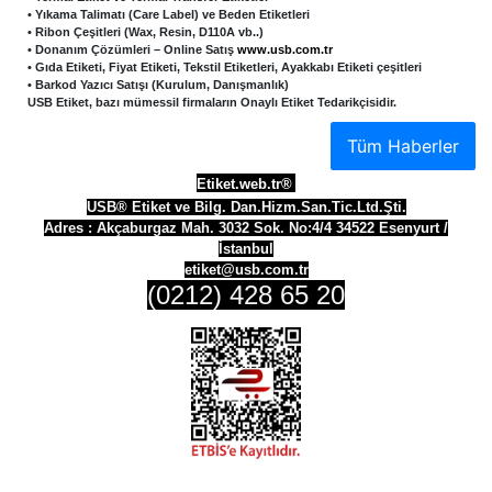
• Yıkama Talimatı (Care Label) ve Beden Etiketleri
• Ribon Çeşitleri (Wax, Resin, D110A vb..)
• Donanım Çözümleri – Online Satış
www.usb.com.tr
• Gıda Etiketi, Fiyat Etiketi, Tekstil Etiketleri, Ayakkabı Etiketi çeşitleri
• Barkod Yazıcı Satışı (Kurulum, Danışmanlık)
USB Etiket, bazı mümessil firmaların Onaylı Etiket Tedarikçisidir.
Tüm Haberler
Etiket.web.tr®
USB® Etiket ve Bilg. Dan.Hizm.San.Tic.Ltd.Şti.
Adres :
Akçaburgaz Mah. 3032 Sok. No:4/4 34522 Esenyurt /
İstanbul
etiket@usb.com.tr
(0212) 428 65 20