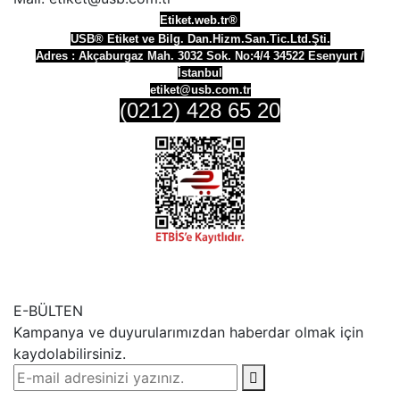
Etiket.web.tr®
USB® Etiket ve Bilg. Dan.Hizm.San.Tic.Ltd.Şti.
Adres :
Akçaburgaz Mah. 3032 Sok. No:4/4 34522 Esenyurt /
İstanbul
etiket@usb.com.tr
(0212) 428 65 20
E-BÜLTEN
Kampanya ve duyurularımızdan haberdar olmak için
kaydolabilirsiniz.